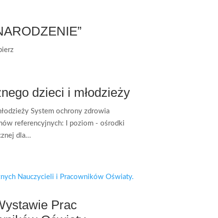
NARODZENIE”
ierz
nego dzieci i młodzieży
młodzieży System ochrony zdrowia
mów referencyjnych: I poziom - ośrodki
nej dla...
Wystawie Prac