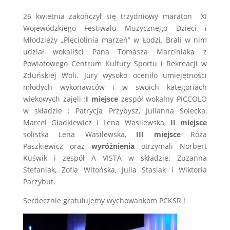
26 kwietnia zakończył się trzydniowy maraton XI
Wojewódzkiego Festiwalu Muzycznego Dzieci i
Młodzieży „Pięciolinia marzeń” w Łodzi. Brali w nim
udział wokaliści Pana Tomasza Marciniaka z
Powiatowego Centrum Kultury Sportu i Rekreacji w
Zduńskiej Woli. Jury wysoko oceniło umiejętności
młodych wykonawców i w swoich kategoriach
wiekowych zajęli :
I miejsce
zespół wokalny PICCOLO
w składzie : Patrycja Przybysz, Julianna Solecka,
Marcel Gładkiewicz i Lena Wasilewska,
II miejsce
solistka Lena Wasilewska,
III miejsce
Róża
Paszkiewicz oraz
wyróżnienia
otrzymali Norbert
Kuświk i zespół A VISTA w składzie: Zuzanna
Stefaniak, Zofia Witońska, Julia Stasiak i Wiktoria
Parzybut.
Serdecznie gratulujemy wychowankom PCKSR !