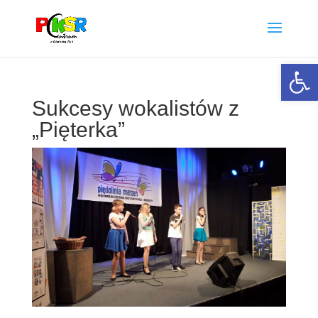
Otwórz 
Sukcesy wokalistów z
„Pięterka”