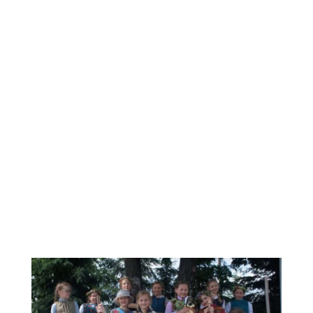
Grupa taneczna „V.I.P.”