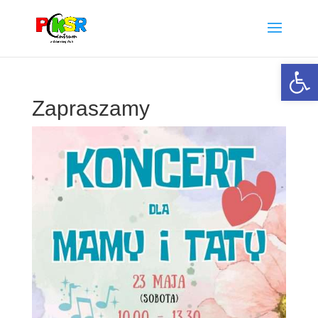
Otwórz 
Zapraszamy